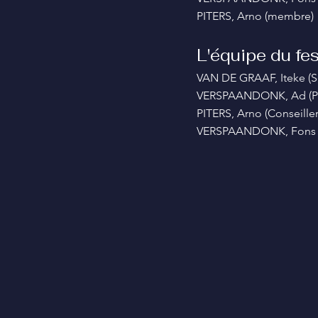
PITERS, Arno (membre)
L'équipe du fest
V
AN DE GRAAF, Iteke (Se
VERSPAANDONK, Ad (Pro
PITERS, Arno (Conseiller 
VERSPAANDONK, Fons 