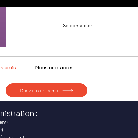
Se connecter
os amis
Nous contacter
Devenir ami
istration :
ent)
r)
ecrétaire)