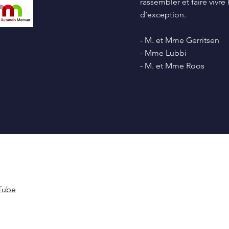
rassembler et faire vivr
d’exception.
- M. et Mme Gerritsen
- Mme Lubbi
- M. et Mme Roos
Tube