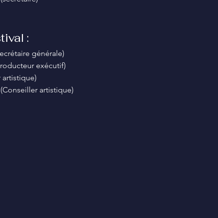
ival :
crétaire générale)
ducteur exécutif)
artistique)
(
Conseiller artistique
)